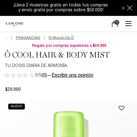
Durante estos días los despachos podrían
tener demoras.
0
Mi
0 producto en e
carrito
Main content
...
FRAGANCIAS
El Mundo De Ô
Regalo por compras superiores a $69.990
Ô COOL HAIR & BODY MIST
​TU DOSIS DIARIA DE ARMONÍA​
0/5
(0)
—
Escribir una opinión
$29.990
NUEVO