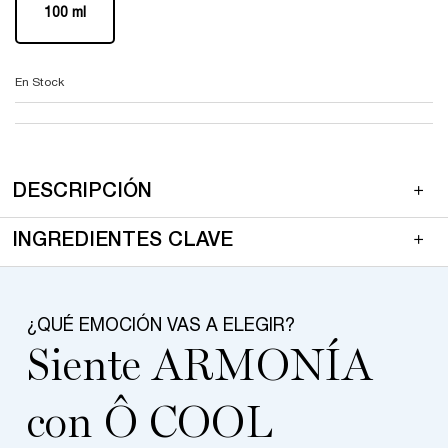
100 ml
Selected
, 1 of 1
En Stock
pdp-section-product-description-fragrance-LAYOUT
PDP Section Accordion on Mobile
DESCRIPCIÓN
INGREDIENTES CLAVE
pdp-section-benefits-highlighted_LayoutFragrance
¿QUÉ EMOCIÓN VAS A ELEGIR?​
Siente ARMONÍA
con Ô COOL​