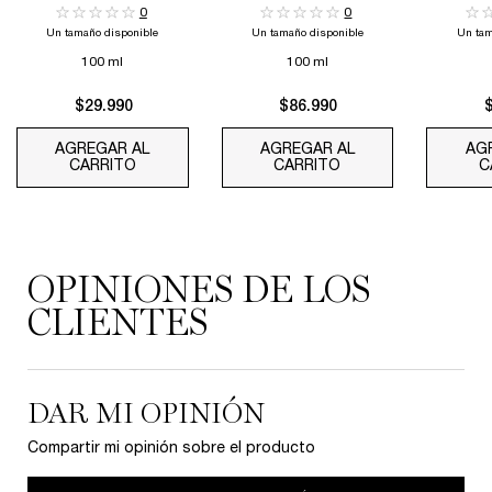
0
0
Un tamaño disponible
Un tamaño disponible
Un tam
100 ml
100 ml
$29.990
$86.990
AGREGAR AL
AGREGAR AL
AG
CARRITO
Ô OUI HAIR & BODY MIST
CARRITO
Ô ZENITH
C
PDP Reviews
OPINIONES DE LOS
CLIENTES
DAR MI OPINIÓN
Compartir mi opinión sobre el producto