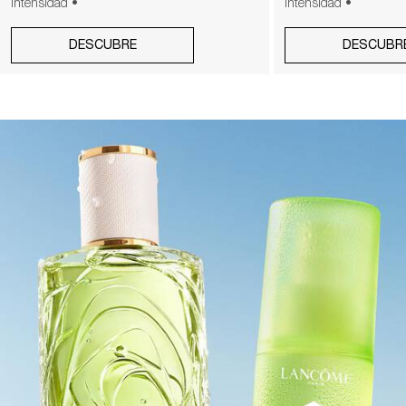
Intensidad •
Intensidad •
DESCUBRE
DESCUBR
pdp-section-full-img-layout-accordion-WORLD-OF-O