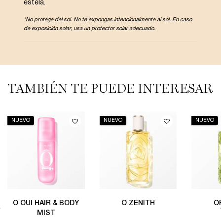
estela.
*No protege del sol. No te expongas intencionalmente al sol. En caso
de exposición solar, usa un protector solar adecuado.
PDP Slot 1 Section
TAMBIÉN TE PUEDE INTERESAR
NUEVO
NUEVO
NUEVO
Ô OUI HAIR & BODY
Ô ZENITH
Ô
MIST