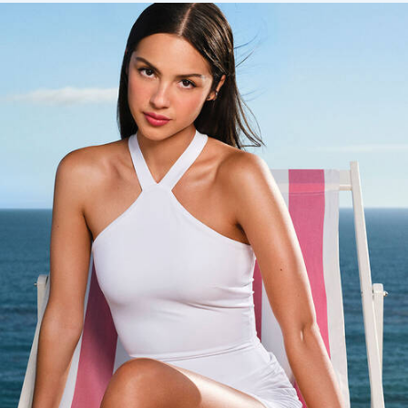
pdp-section-full-two-columns-image_layout