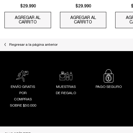
$29.990
$29.990
AGREGAR AL
AGREGAR AL
AG
CARRITO
Ô COOL HAIR & BODY MIST
CARRITO
Ô OUI HAIR & BODY
C
Regresar a la página anterior
ENVÍO GRATIS
MUESTRAS
PAGO SEGURO
POR
DE REGALO
COMPRAS
SOBRE $50.000
Footer navigation