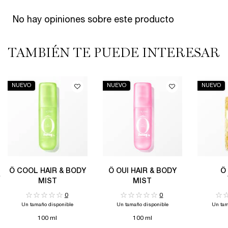
No hay opiniones sobre este producto
TAMBIÉN TE PUEDE INTERESAR
PDP Slot 1 Section
NUEVO
NUEVO
NUEVO
Ô COOL HAIR & BODY
Ô OUI HAIR & BODY
Ô
MIST
MIST
0
0
Un tamaño disponible
Un tamaño disponible
Un tam
100 ml
100 ml