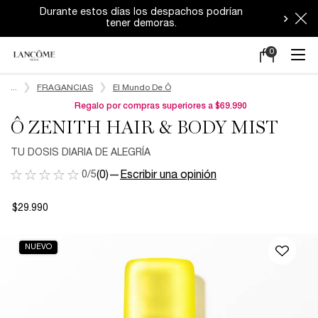
Durante estos días los despachos podrían
tener demoras.
0
Mi
0 producto en e
carrito
Main content
...
FRAGANCIAS
El Mundo De Ô
Regalo por compras superiores a $69.990
Ô ZENITH HAIR & BODY MIST
TU DOSIS DIARIA DE ALEGRÍA​
0/5
(0)
—
Escribir una opinión
$29.990
NUEVO