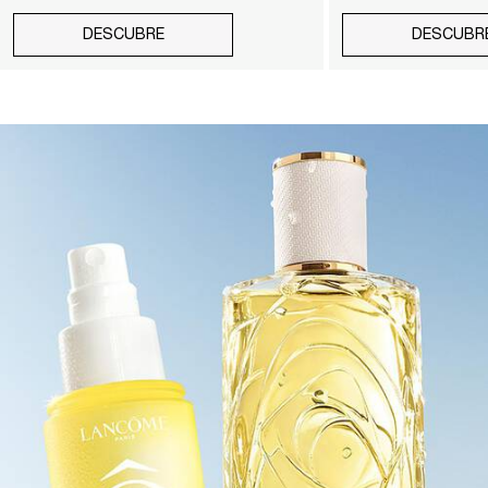
DESCUBRE
DESCUBR
pdp-section-full-img-layout-accordion-WORLD-OF-O