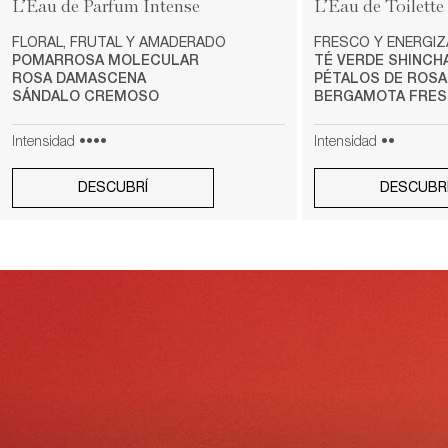
L’Eau de Parfum Intense
L’Eau de Toilette
FLORAL, FRUTAL Y AMADERADO​
FRESCO Y ENERGIZ
POMARROSA MOLECULAR​​
TÉ VERDE SHINCHA​
ROSA DAMASCENA
PÉTALOS DE ROSA​
SÁNDALO CREMOSO​
BERGAMOTA FRES
Intensidad ••••
Intensidad ••
DESCUBRÍ
DESCUBR
pdp-section-full-img-wtext-layout-1