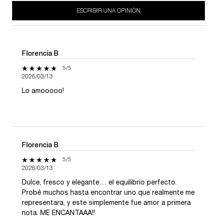
ESCRIBIR UNA OPINIÓN
Florencia B
5 de 5 estrellas.
5/5
2026/03/13
Lo amooooo!
Florencia B
5 de 5 estrellas.
5/5
2026/03/13
Dulce, fresco y elegante… el equilibrio perfecto.
Probé muchos hasta encontrar uno que realmente me
representara, y este simplemente fue amor a primera
nota. ME ENCANTAAA!!