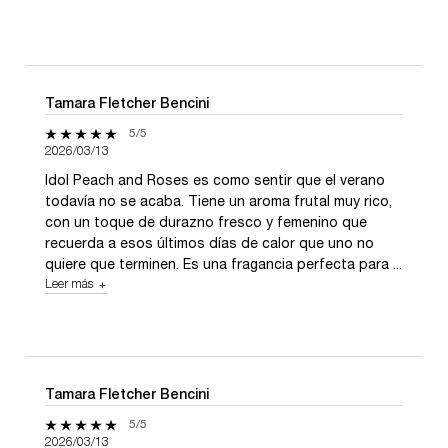
Tamara Fletcher Bencini
5 de 5 estrellas.
5/5
2026/03/13
Idol Peach and Roses es como sentir que el verano
todavía no se acaba. Tiene un aroma frutal muy rico,
con un toque de durazno fresco y femenino que
recuerda a esos últimos días de calor que uno no
quiere que terminen. Es una fragancia perfecta para ...
Leer más
about review of user Tamara Fletcher Bencini
Tamara Fletcher Bencini
5 de 5 estrellas.
5/5
2026/03/13