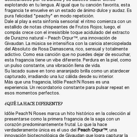
explotando en tu lengua. Al igual que tu canción favorita, esta
fragancia te envuelve en un estado de ánimo dulce y audaz. Es
pura felicidad "peachy" en modo repetición.​
Dale al play a esta sinfonía sensorial: el ritmo comienza con un
estallido de notas chispeantes de Frutos Rojos; luego, el
compás crece con el irresistible toque acidulado del extracto
de Durazno natural – Peach Orpur™, una innovación de
Givaudan. La música se intensifica con la caricia aterciopelada
del Absoluto de Rosa Damascena, rico, sensual y totalmente
adictivo. Como esa canción que no puedes dejar de escuchar,
esta fragancia tiene un vibe diferente. Perdura en la piel, como
un pulso constante, una vibración llena de vida.
Su lacado suave en tono anaranjado brilla como un atardecer
capturado, irradiando una luz cálida desde su interior.​
Más que una fragancia, Idôle Peach’N Roses es una
experiencia. Un recordatorio constante para pulsar repeat en
esos momentos perfectos. ​
¿QUÉ LA HACE DIFERENTE?​
Idôle Peach’N Roses marca un hito histórico en la colección al
presentarse como la primera fragancia de la saga con un
corazón predominantemente frutal. Lo que la hace
verdaderamente única es el uso del
Peach Orpur™
, una
innovación biotecnológica de Givaudan que logra capturar la