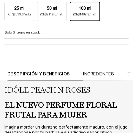
Seleccionar tamaño
25 ml
50 ml
100 ml
Selected
, 1 of 3
Selected
, 2 of 3
Selected
, 3 of 3
(Ch$2399.6/ml.)
(Ch$2119.8/ml.)
(Ch$1489.9/ml.)
Solo 3 items en stock.
PDP Tabs V3
DESCRIPCIÓN Y BENEFICIOS​
INGREDIENTES
CÓ
IDÔLE PEACH'N ROSES​​
EL NUEVO
PERFUME FLORAL
FRUTAL PARA MUJER
Imagina morder un durazno perfectamente maduro, con el jugo
deslizándose por tu barbilla y su adictivo sabor cítrico