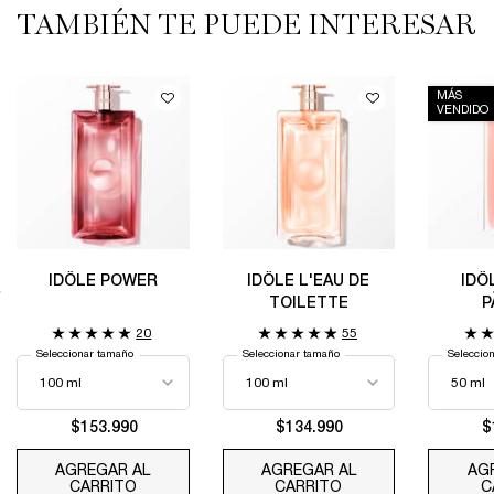
TAMBIÉN TE PUEDE INTERESAR
MÁS
VENDIDO
IDÔLE POWER
IDÔLE L'EAU DE
IDÔ
TOILETTE
P
20
55
Seleccionar tamaño
Seleccionar tamaño
Seleccio
$153.990
$134.990
$
AGREGAR AL
AGREGAR AL
AG
CARRITO
IDÔLE POWER
CARRITO
IDÔLE L'EAU DE TO
C