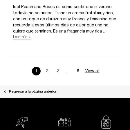
Idol Peach and Roses es como sentir que el verano
todavía no se acaba. Tiene un aroma frutal muy rico,
con un toque de durazno muy fresco. y femenino que
recuerda a esos últimos días de calor que uno no
quiere que terminen. Es una fragancia muy rica ...
Leer más
about review of user Tamara Fletcher Bencini
1
2
3
...
6
View all
product review
Page 1 of 6. Current page
Regresar a la página anterior