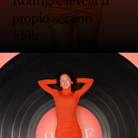
Rodrigo, revela ti
propio ser con
Idôle.​
FAQ