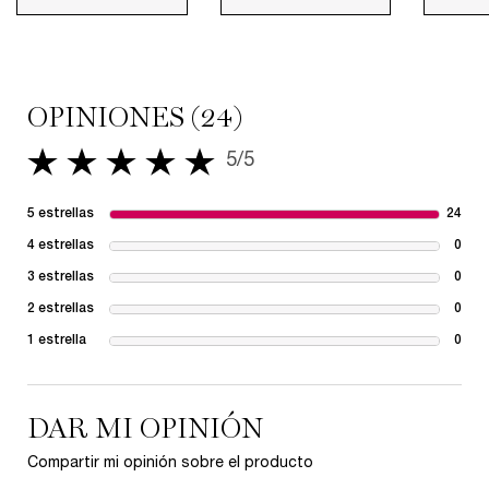
PDP Reviews
OPINIONES (24)
5/5
5 de 5 estrellas.
5 estrellas
24
24 r
4 estrellas
0
1 re
3 estrellas
0
1 re
2 estrellas
0
1 re
1 estrella
0
1 re
DAR MI OPINIÓN
Compartir mi opinión sobre el producto