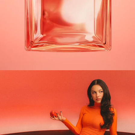
pdp-section-full-two-columns-image_layout