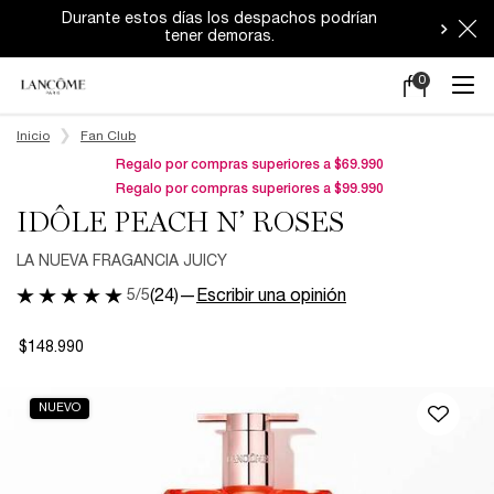
Durante estos días los despachos podrían
tener demoras.
0
Mi
0 producto en e
carrito
Main content
Inicio
Fan Club
Regalo por compras superiores a $69.990
Regalo por compras superiores a $99.990
IDÔLE PEACH N’ ROSES
LA NUEVA FRAGANCIA JUICY
5/5
(24)
—
Escribir una opinión
$148.990
NUEVO