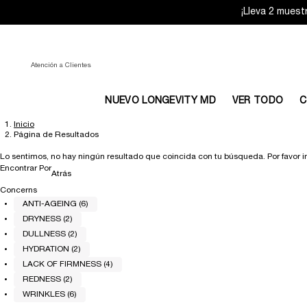
¡Lleva 2 muest
Atención a Clientes
NUEVO LONGEVITY MD
VER TODO
C
Inicio
Main content
Página de Resultados
Lo sentimos, no hay ningún resultado que coincida con tu búsqueda. Por favor in
Encontrar Por
Refinements menu
Atrás
Concerns
ANTI-AGEING (6)
DRYNESS (2)
DULLNESS (2)
HYDRATION (2)
LACK OF FIRMNESS (4)
REDNESS (2)
WRINKLES (6)