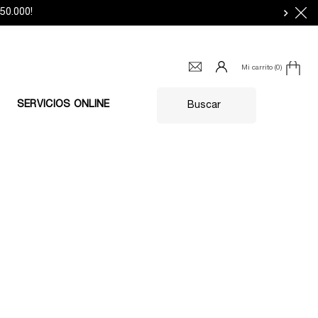
0.000!​
Mi carrito
0
0 producto en el carrito
SERVICIOS ONLINE
Buscar