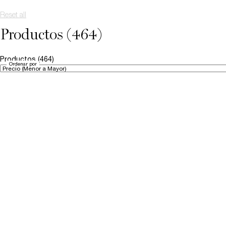
Reset all
chosen refinement filters
Productos (464)
Productos (464)
Ordenar por