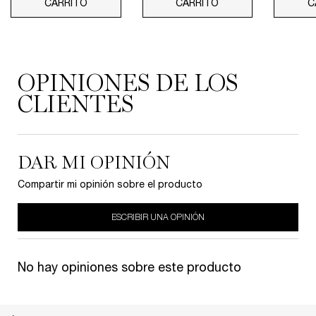
CARRITO
TONIQUE CONFORT
CARRITO
HYDRA ZEN DAY C
C
PDP Reviews
OPINIONES DE LOS
CLIENTES
DAR MI OPINIÓN
Compartir mi opinión sobre el producto
ESCRIBIR UNA OPINIÓN
No hay opiniones sobre este producto