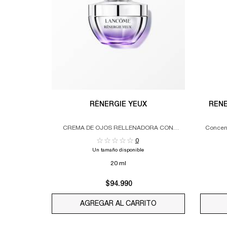
RÉNERGIE YEUX​
CREMA DE OJOS RELLENADORA CON
Concent
EFECTO LIFTING​
0
Un tamaño disponible
20 ml
$94.990
AGREGAR AL CARRITO
RÉNERGIE YEUX​