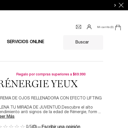
Mi carrito
0
0 producto en el carrito
SERVICIOS ONLINE
Buscar
Regalo por compras superiores a $69.990
RÉNERGIE YEUX​
REMA DE OJOS RELLENADORA CON EFECTO LIFTING​
LENA TU MIRADA DE JUVENTUD.​ Descubre el alto
endimiento anti signos de la edad de Rénergie, form ...
eer Más
0/5
(0)
—
Escribir una opinión