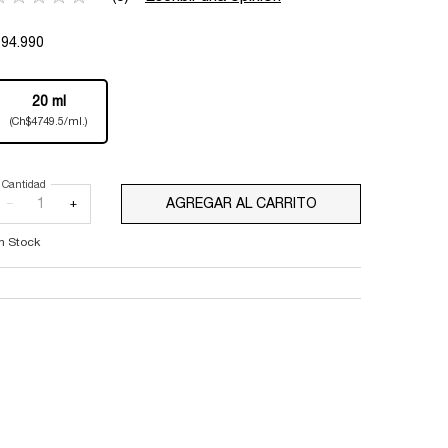
$94.990
One tamaño only
20 ml
Selected
, 1 of 1
(Ch$4749.5/ml.)
Cantidad
−
+
AGREGAR AL CARRITO
RÉNERGIE YEUX​
n Stock