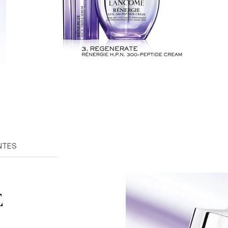
NTES
E