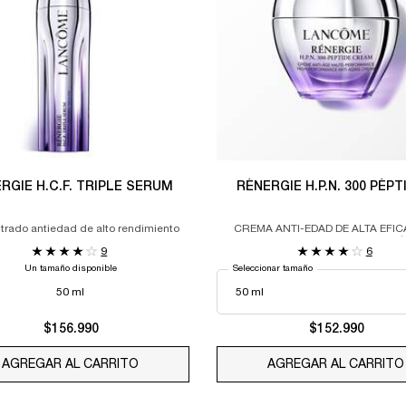
RENERGIE H.C.F. TRIPLE SERUM
RÉNERGIE H.P.N. 300 PÉP
rado antiedad de alto rendimiento
CREMA ANTI-EDAD DE ALTA EFIC
EFECTO LIFTING – CORRECCIÓ
9
6
ARRUGAS – UNIFORMIDAD DEL
Un tamaño disponible
Seleccionar tamaño
50 ml
$156.990
$152.990
AGREGAR AL CARRITO
RENERGIE H.C.F. TRIPLE SERUM
AGREGAR AL CARRITO