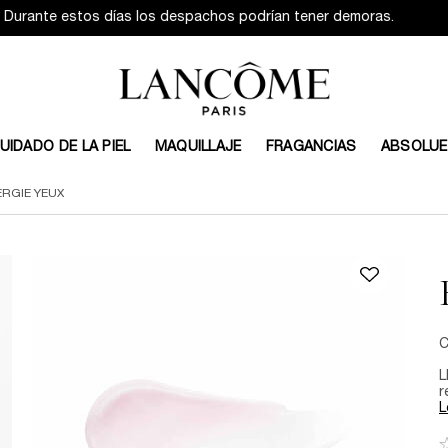
Durante estos días los despachos podrían tener demoras.
UIDADO DE LA PIEL
MAQUILLAJE
FRAGANCIAS
ABSOLUE
RGIE YEUX​
C
L
r
L