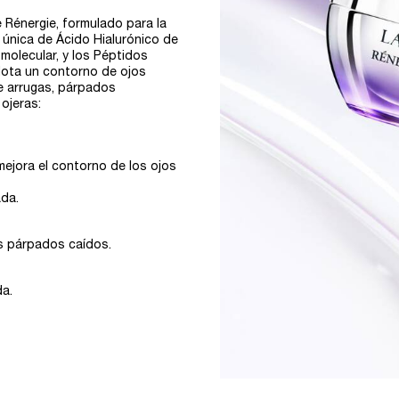
 Rénergie, formulado para la
 única de Ácido Hialurónico de
molecular, y los Péptidos
Nota un contorno de ojos
de arrugas, párpados
ojeras:​
ejora el contorno de los ojos
da.​
s párpados caídos.​
a.​