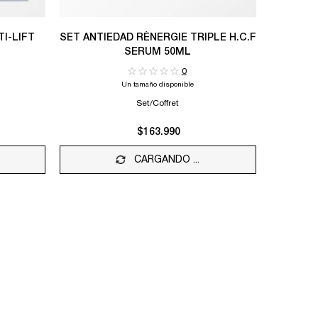
I-LIFT
SET ANTIEDAD RÉNERGIE TRIPLE H.C.F
CREMA R
SERUM 50ML
0
Un tamaño disponible
Set/Coffret
$163.990
O
SET CREMA RÉNERGIE MULTI-LIFT 50ML
CARGANDO ...