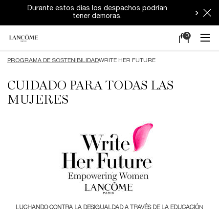
Durante estos días los despachos podrían
tener demoras.
0
Mi
0 producto en e
carrito
Main content
PROGRAMA DE SOSTENIBILIDAD
WRITE HER FUTURE
CUIDADO PARA TODAS LAS
MUJERES
LUCHANDO CONTRA LA DESIGUALDAD A TRAVÉS DE LA EDUCACIÓ
N