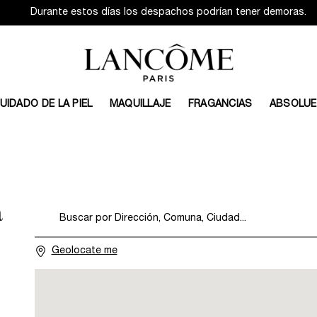
Durante estos días los despachos podrían tener demoras.
UIDADO DE LA PIEL
MAQUILLAJE
FRAGANCIAS
ABSOLUE
a
Type and press the down arrow to browse available matches
Buscar por Dirección, Comuna, Ciudad...
Geolocate me