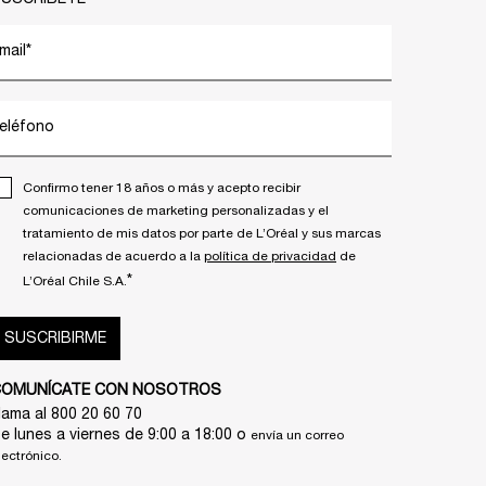
mail
*
eléfono
Confirmo tener 18 años o más y acepto recibir
comunicaciones de marketing personalizadas y el
tratamiento de mis datos por parte de L’Oréal y sus marcas
relacionadas de acuerdo a la
política de privacidad
de
*
L’Oréal Chile S.A.
SUSCRIBIRME
COMUNÍCATE CON NOSOTROS
lama al 800 20 60 70
e lunes a viernes de 9:00 a 18:00 o
envía un correo
lectrónico.