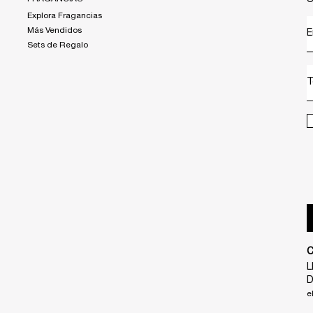
Explora Fragancias
Más Vendidos
E
Sets de Regalo
T
L
D
e