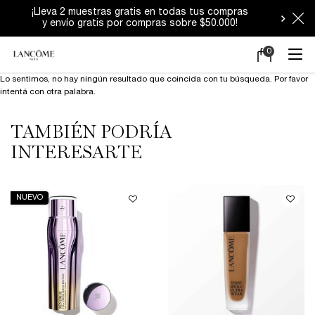
¡Lleva 2 muestras gratis en todas tus compras
y envío gratis por compras sobre $50.000!​
0
Mi
0 producto en e
carrito
Main content
Lo sentimos, no hay ningún resultado que coincida con tu búsqueda. Por favor
intentá con otra palabra.
TAMBIÉN PODRÍA
INTERESARTE
NUEVO