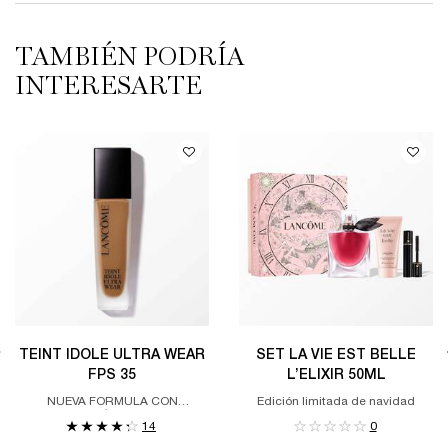
TAMBIÉN PODRÍA
INTERESARTE
TEINT IDOLE ULTRA WEAR
SET LA VIE EST BELLE
FPS 35
L’ELIXIR 50ML
NUEVA FORMULA CON
Edición limitada de navidad​
TECNOLOGÍA AIRWEAR™.
14
0
COBERTURA TOTAL Y
RESISTENTE CON UN ACABADO