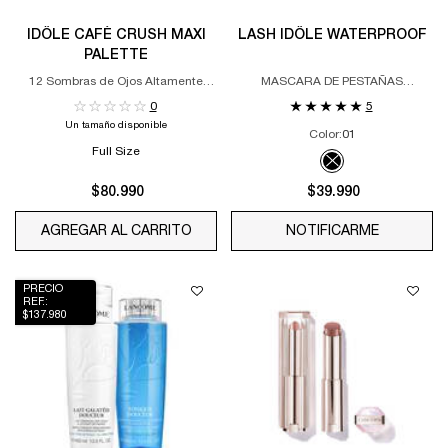
IDÔLE CAFÉ CRUSH MAXI
LASH IDÔLE WATERPROOF
PALETTE
12 Sombras de Ojos Altamente
MASCARA DE PESTAÑAS
Pigmentadas con Acabados Mate y
RESISTENTE AL AGUA, VOLUMEN
0
5
Brillantes
NATURAL Y EFECTO LIFTING
Un tamaño disponible
Color:
01
Full Size
Un sólo color disponible
Selected
The product variatio
$80.990
$39.990
AGREGAR AL CARRITO
IDÔLE CAFÉ CRUSH MAXI PALETTE
NOTIFICARME
WHEN THE
PRECIO
REF.:
$137.980