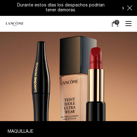
Durante estos días los despachos podrían
tener demoras.
0
Mi
0 producto en e
carrito
Main content
MAQUILLAJE