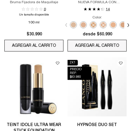
Bruma Fijadora de Maquillaje​
NUEVA FORMULA CON
TECNOLOGÍA AIRWEAR™.
0
14
COBERTURA TOTAL Y RESISTENTE
Un tamaño disponible
CON UN ACABADO MÁS LIGERO Y
Color:
RESPIRABLE
100 ml
Selecciona el color
Selected
210C color for Teint Idole Ultra Wea
Selected
220C color for Teint Idole Ult
Selected
The product variation is
Selected
The product varia
Selected
245C color 
Sele
315C 
$30.990
desde $60.990
AGREGAR AL CARRITO
SKIN IDÔLE MAKEUP MAGNET
AGREGAR AL CARRITO
TEINT
2X1
PRECIO
REF:
$83.980
TEINT IDOLE ULTRA WEAR
HYPNÔSE DUO SET
STICK FOUNDATION