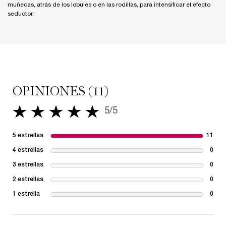
muñecas, atrás de los lobules o en las rodillas, para intensificar el efecto
seductor.
PDP Reviews
OPINIONES (11)
5/5
5 de 5 estrellas.
5 estrellas
11
11 r
4 estrellas
0
1 re
3 estrellas
0
1 re
2 estrellas
0
1 re
1 estrella
0
1 re