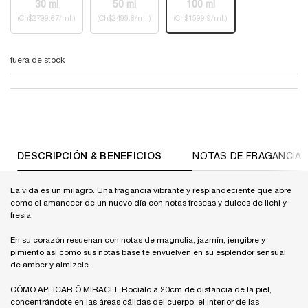
30 ml
50 ml
100 ml
Selected
The product variation is out of stock,
, 1 of 3
Selected
The product variation is out of stock,
, 2 of 3
Selected
The product variation i
, 3 of 3
(Ch$2799.67/ml.)
(Ch$2499.8/ml.)
(Ch$1599.9/ml.)
fuera de stock
PDP Tabs
DESCRIPCIÓN & BENEFICIOS
NOTAS DE FRAGANCIA
La vida es un milagro. Una fragancia vibrante y resplandeciente que abre
como el amanecer de un nuevo día con notas frescas y dulces de lichi y
fresia.
En su corazón resuenan con notas de magnolia, jazmín, jengibre y
pimiento así como sus notas base te envuelven en su esplendor sensual
de amber y almizcle.
CÓMO APLICAR Ô MIRACLE Rocíalo a 20cm de distancia de la piel,
concentrándote en las áreas cálidas del cuerpo: el interior de las