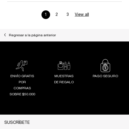
1
2
3
View all
product reviews
Page 1 of 3. Current page
Regresar a la página anterior
ENVÍO GRATIS
MUESTRAS
PAGO SEGURO
POR
DE REGALO
COMPRAS
SOBRE $50.000
Footer navigation
SUSCRÍBETE