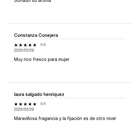
Soñado su aroma
Constanza Conejera
5 de 5 estrellas.
5/5
2025/03/29
Muy rico fresco para mujer
laura salgado henriquez
5 de 5 estrellas.
5/5
2025/03/29
Maravillosa fragancia y la fijación es de otro nivel