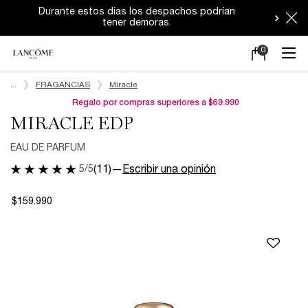
Durante estos días los despachos podrían
tener demoras.
0
Mi
0 producto en e
carrito
Main content
...
FRAGANCIAS
Miracle
Regalo por compras superiores a $69.990
MIRACLE EDP
EAU DE PARFUM
5/5
(11)
—
Escribir una opinión
$159.990