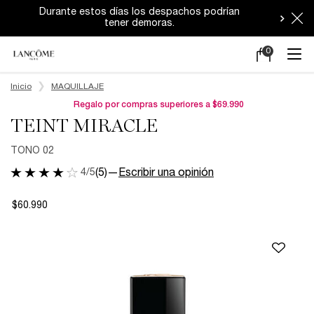
Durante estos días los despachos podrían
tener demoras.
0
Mi
0 producto en e
carrito
Main content
Inicio
MAQUILLAJE
Regalo por compras superiores a $69.990
TEINT MIRACLE
TONO 02
4/5
(5)
—
Escribir una opinión
$60.990