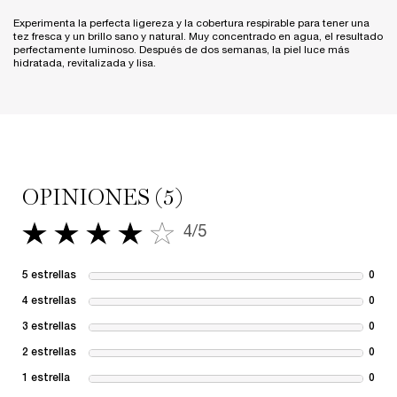
Experimenta la perfecta ligereza y la cobertura respirable para tener una
tez fresca y un brillo sano y natural. Muy concentrado en agua, el resultado
perfectamente luminoso. Después de dos semanas, la piel luce más
hidratada, revitalizada y lisa.
PDP Reviews
OPINIONES (5)
4/5
4 de 5 estrellas.
5 estrellas
0
1 re
4 estrellas
0
1 re
3 estrellas
0
1 re
2 estrellas
0
1 re
1 estrella
0
1 re