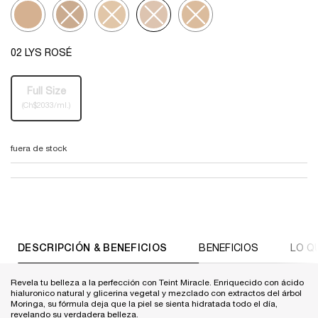
Selected
Inter 035 Beige Dore, 1 of 5
Selected
The product variation is out of stock, Inter 045 Sable Beige, 2 of 5
Selected
The product variation is out of stock, 01 BEIGE ALBATRE,
Selected
The product variation is out of stock, 02 LYS 
Selected
The product variation is out of st
Selecciona el color
02 LYS ROSÉ
One tamaño only
Full Size
Selected
The product variation is out of stock,
, 1 of 1
(Ch$2033/ml.)
fuera de stock
PDP Tabs
DESCRIPCIÓN & BENEFICIOS
BENEFICIOS
LO Q
Revela tu belleza a la perfección con Teint Miracle. Enriquecido con ácido
hialuronico natural y glicerina vegetal y mezclado con extractos del árbol
Moringa, su fórmula deja que la piel se sienta hidratada todo el día,
revelando su verdadera belleza.