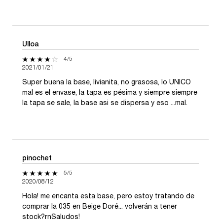
Ulloa
4 de 5 estrellas.
4/5
2021/01/21
Super buena la base, livianita, no grasosa, lo UNICO
mal es el envase, la tapa es pésima y siempre siempre
la tapa se sale, la base asi se dispersa y eso ...mal.
pinochet
5 de 5 estrellas.
5/5
2020/08/12
Hola! me encanta esta base, pero estoy tratando de
comprar la 035 en Beige Doré... volverán a tener
stock?rnSaludos!