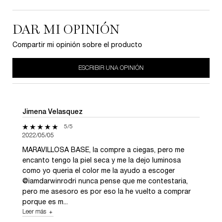
DAR MI OPINIÓN
Compartir mi opinión sobre el producto
ESCRIBIR UNA OPINIÓN
Jimena Velasquez
5 de 5 estrellas.
5/5
2022/05/05
MARAVILLOSA BASE, la compre a ciegas, pero me
encanto tengo la piel seca y me la dejo luminosa
como yo queria el color me la ayudo a escoger
@iamdarwinrodri nunca pense que me contestaria,
pero me asesoro es por eso la he vuelto a comprar
porque es m...
Leer más
about review of user Jimena Velasquez