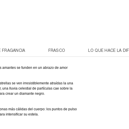
 FRAGANCIA
FRASCO
LO QUE HACE LA DI
los amantes se funden en un abrazo de amor
rellas se ven irresistiblemente atraídas la una
r, una lluvia celestial de partículas cae sobre la
 para crear un diamante negro.
 zonas más cálidas del cuerpo: los puntos de pulso
ra intensificar su estela.