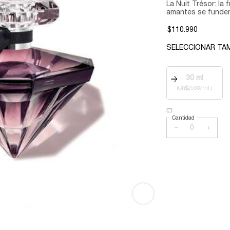
La Nuit Trésor: la
amantes se funden 
$110.990
SELECCIONAR TA
Seleccionar tamaño
30 ml
Selected
The produc
, 1 of 4
(Ch$2533/ml.)
Cantidad
−
+
La Nuit Trésor Eau de Parfum