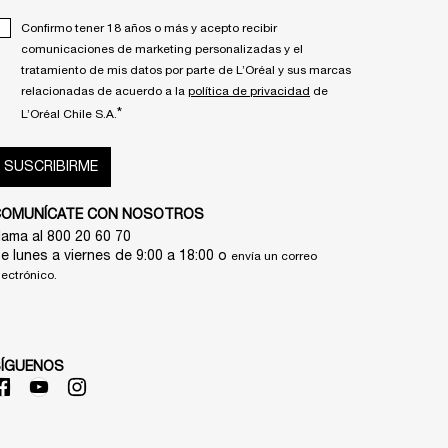
Confirmo tener 18 años o más y acepto recibir
comunicaciones de marketing personalizadas y el
tratamiento de mis datos por parte de L’Oréal y sus marcas
relacionadas de acuerdo a la
política de privacidad
de
*
L’Oréal Chile S.A.
SUSCRIBIRME
COMUNÍCATE CON NOSOTROS
lama al 800 20 60 70
e lunes a viernes de 9:00 a 18:00 o
envía un correo
lectrónico.
SÍGUENOS