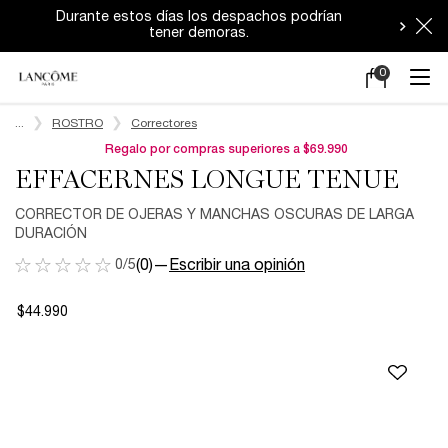
Durante estos días los despachos podrían
tener demoras.
0
Mi
0 producto en e
carrito
Main content
...
ROSTRO
Correctores
Regalo por compras superiores a $69.990
EFFACERNES LONGUE TENUE
CORRECTOR DE OJERAS Y MANCHAS OSCURAS DE LARGA
DURACIÓN
0/5
(0)
—
Escribir una opinión
$44.990