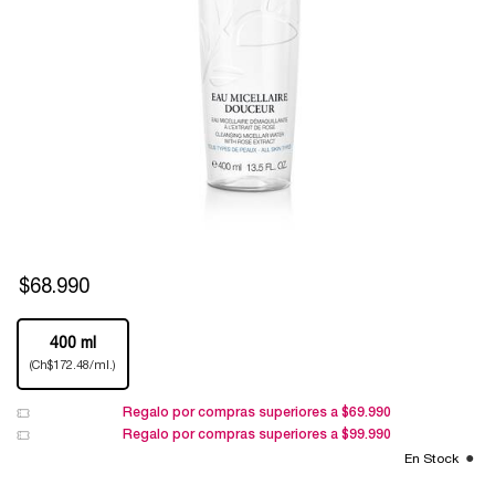
$68.990
One tamaño only
400 ml
Selected
, 1 of 1
(Ch$172.48/ml.)
Regalo por compras superiores a $69.990
Regalo por compras superiores a $99.990
En Stock