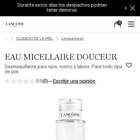
Durante estos días los despachos podrían
tener demoras.
0
Mi
0 producto en e
carrito
Main content
...
CUIDADO DE LA PIEL
Limpiadores
EAU MICELLAIRE DOUCEUR
Desmaquillante para ojos, rostro y labios. Para todo tipo
de piel.
0/5
(0)
—
Escribir una opinión