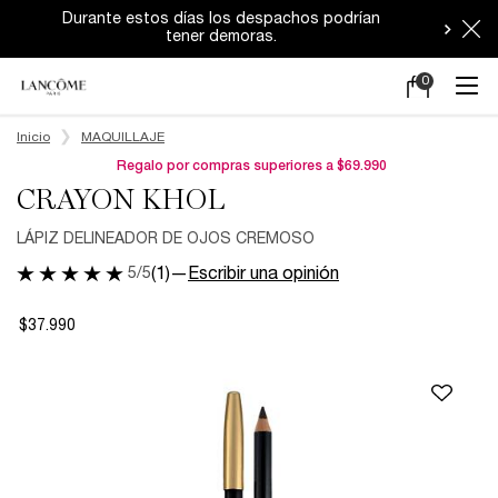
Durante estos días los despachos podrían
tener demoras.
0
Mi
0 producto en e
carrito
Main content
Inicio
MAQUILLAJE
Regalo por compras superiores a $69.990
CRAYON KHOL
LÁPIZ DELINEADOR DE OJOS CREMOSO
5/5
(1)
—
Escribir una opinión
$37.990