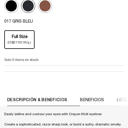
Selected
01 NOIR, 1 of 3
Selected
017 GRIS BLEU, 2 of 3
Selected
028 BRUN, 3 of 3
Selecciona el color
017 GRIS BLEU
One tamaño only
Full Size
Selected
, 1 of 1
(Ch$21105.56/g.)
Solo 5 items en stock.
PDP Tabs
DESCRIPCIÓN & BENEFICIOS
BENEFICIOS
LO Q
Easily define and contour your eyes with Crayon Khôl eyeliner.
Create a sophisticated, razor sharp look, or build a sultry, dramatic smoky