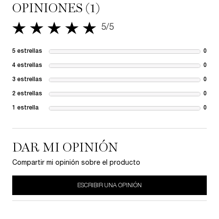
OPINIONES (1)
5/5
5 de 5 estrellas.
5 estrellas
0
1 re
4 estrellas
0
1 re
3 estrellas
0
1 re
2 estrellas
0
1 re
1 estrella
0
1 re
DAR MI OPINIÓN
Compartir mi opinión sobre el producto
ESCRIBIR UNA OPINIÓN