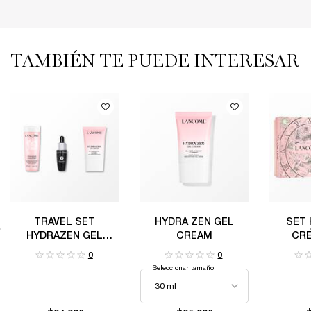
TAMBIÉN TE PUEDE INTERESAR
PDP Routine Section
PDP Slot 1 Section
TRAVEL SET
HYDRA ZEN GEL
SET
HYDRAZEN GEL
CREAM
CRE
CREAM 30ML
0
0
Seleccionar tamaño