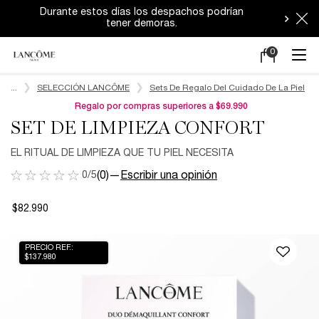
Durante estos días los despachos podrían
tener demoras.
0
Mi
0 producto en e
carrito
Main content
...
SELECCIÓN LANCÔME
Sets De Regalo Del Cuidado De La Piel
Regalo por compras superiores a $69.990
SET DE LIMPIEZA CONFORT​
EL RITUAL DE LIMPIEZA QUE TU PIEL NECESITA​
0/5
(0)
—
Escribir una opinión
$82.990
PRECIO REF.:
$137.980