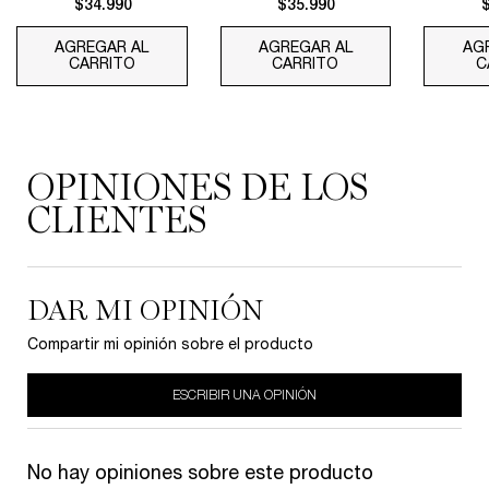
$34.990
$35.990
AGREGAR AL
AGREGAR AL
AG
CARRITO
TRAVEL SET HYDRAZEN GEL CREAM 30ML
CARRITO
HYDRA ZEN GEL C
C
PDP Reviews
OPINIONES DE LOS
CLIENTES
DAR MI OPINIÓN
Compartir mi opinión sobre el producto
ESCRIBIR UNA OPINIÓN
No hay opiniones sobre este producto