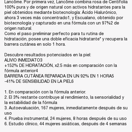
Lancôme. Por primera vez, Lancôme combina rosa de Centifolia
100% pura y de origen natural con activos hidratantes para la
piel obtenidos mediante biotecnología: Ácido Hialurónico,
ahora 3 veces más concentrado1, y Escualano, obtenido por
biotecnología y capturado en una fórmula con un 97%2 de
origen natural.​
Como el paso preliminar perfecto para tu rutina de
hidratación, posee una doble eficacia hidratante* y recupera la
barrera cutánea en solo 1 hora.
Descubre resultados potenciados en la piel:​
ALIVIO INMEDIATO3​
+152% DE HIDRATACIÓN, x2.5 más en comparación con la
fórmula anterior4​
BARRERA CUTÁNEA REPARADA EN UN 92% EN 1 HORA5
-41% DE SENSIBILIDAD EN LA PIEL6​
1. En comparación con la fórmula anterior.​
2. El 3% restante contribuye al rendimiento, la sensorialidad y
la estabilidad de la fórmula​
3. Autoevaluación, 167 mujeres, inmediatamente después de su
uso​
4. Prueba instrumental, 24 mujeres, 8 horas después de su uso​
6. Estudio clínico, 44 mujeres asiáticas, después de 4 semanas​