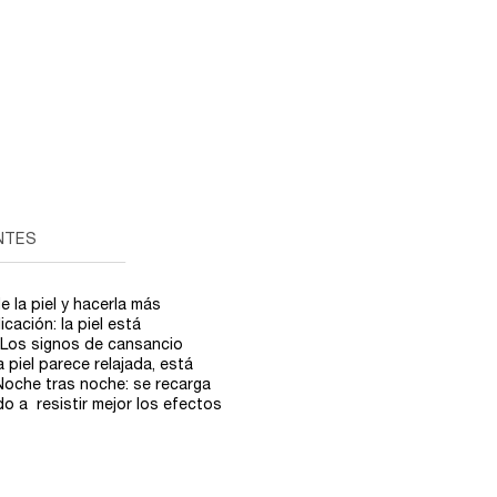
NTES
 la piel y hacerla más
icación: la piel está
. Los signos de cansancio
 piel parece relajada, está
Noche tras noche: se recarga
do a resistir mejor los efectos