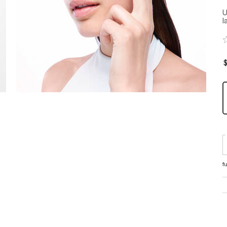
U
l
f