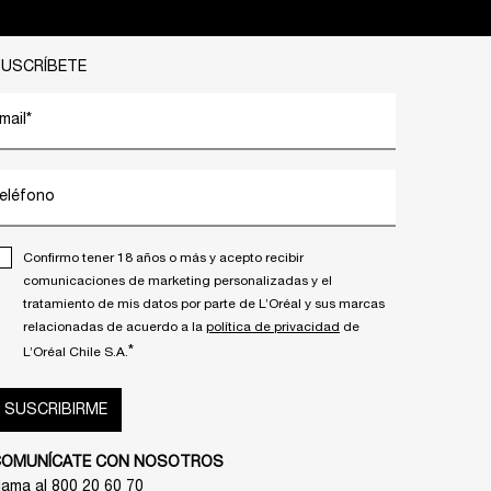
USCRÍBETE
mail
*
eléfono
Confirmo tener 18 años o más y acepto recibir
comunicaciones de marketing personalizadas y el
tratamiento de mis datos por parte de L’Oréal y sus marcas
relacionadas de acuerdo a la
política de privacidad
de
*
L’Oréal Chile S.A.
SUSCRIBIRME
COMUNÍCATE CON NOSOTROS
lama al 800 20 60 70