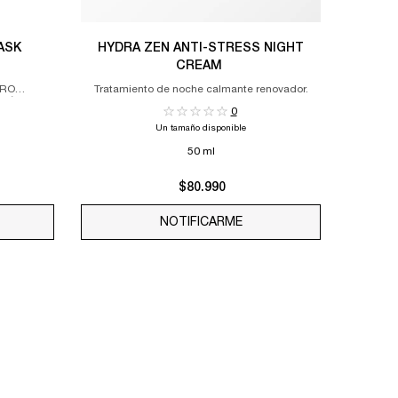
ASK
HYDRA ZEN ANTI-STRESS NIGHT
CREAM
TRO
Tratamiento de noche calmante renovador.
N ÁCIDO
0
E CIERRA
Un tamaño disponible
50 ml
$80.990
ATANTE LÍQUIDO IS AVAILABLE
N THE ROSE SORBET CRYO-MASK IS AVAILABLE
NOTIFICARME
WHEN THE HYDRA ZEN AN