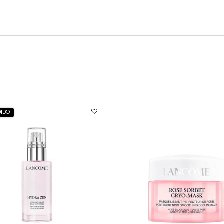
A
DIDO