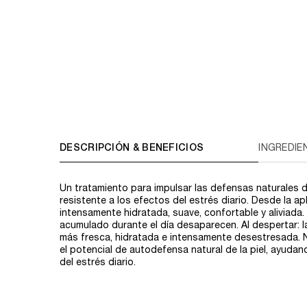
PDP Tabs V3
DESCRIPCIÓN & BENEFICIOS
INGREDIE
Un tratamiento para impulsar las defensas naturales de
resistente a los efectos del estrés diario. Desde la apl
intensamente hidratada, suave, confortable y aliviada
acumulado durante el día desaparecen. Al despertar: la
más fresca, hidratada e intensamente desestresada. 
el potencial de autodefensa natural de la piel, ayudan
del estrés diario.