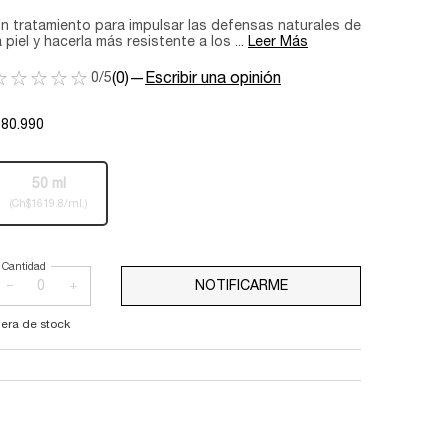
n tratamiento para impulsar las defensas naturales de
a piel y hacerla más resistente a los ...
Leer Más
0/5
(0)
—
Escribir una opinión
$80.990
One tamaño only
50 ml
Selected
The product variation is out of stock,
, 1 of 1
(Ch$1619.8/ml.)
Cantidad
−
+
NOTIFICARME
WHEN THE HYDRA ZEN 
uera de stock