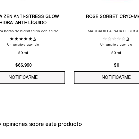
A ZEN ANTI-STRESS GLOW
ROSE SORBET CRYO-M
HIDRATANTE LÍQUIDO
24 horas de hidratación con ácido
MASCARILLA PARA EL ROS
hialurónico
REFRESCANTE Y RELAJANTE CO
3
0
SALICÍLICO Y AGUA DE ROSAS QU
Un tamaño disponible
Un tamaño disponible
LOS POROS
50 ml
50 ml
$66.990
$0
AM
NOTIFICARME
WHEN THE HYDRA ZEN ANTI-STRESS GLOW HIDR
NOTIFICARME
WHE
 opiniones sobre este producto