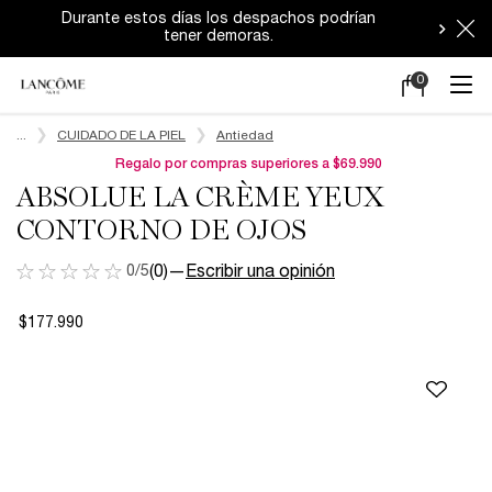
Durante estos días los despachos podrían
tener demoras.
0
Mi
0 producto en e
carrito
Main content
...
CUIDADO DE LA PIEL
Antiedad
Regalo por compras superiores a $69.990
ABSOLUE LA CRÈME YEUX
CONTORNO DE OJOS
0/5
(0)
—
Escribir una opinión
$177.990