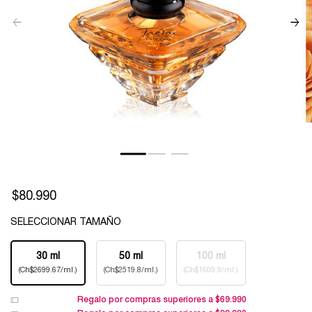
$80.990
SELECCIONAR TAMAÑO
Seleccionar tamaño
30 ml
50 ml
100 ml
Selected
, 1 of 3
Selected
, 2 of 3
Selected
The product variation 
, 3 of 3
(Ch$2699.67/ml.)
(Ch$2519.8/ml.)
(Ch$1609.9/ml.)
Regalo por compras superiores a $69.990