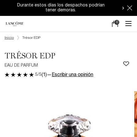
Durante estos días los despachos podrían
tener demoras.
0
Mi
0 producto en e
carrito
Main content
Inicio
Trésor EDP
TRÉSOR EDP
EAU DE PARFUM
5/5
(1)
—
Escribir una opinión