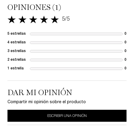
OPINIONES (1)
5/5
5 de 5 estrellas.
5 estrellas
0
1 re
4 estrellas
0
1 re
3 estrellas
0
1 re
2 estrellas
0
1 re
1 estrella
0
1 re
DAR MI OPINIÓN
Compartir mi opinión sobre el producto
ESCRIBIR UNA OPINIÓN