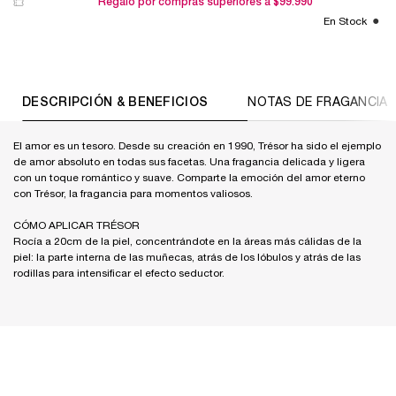
Regalo por compras superiores a $99.990
En Stock
PDP Tabs
DESCRIPCIÓN & BENEFICIOS
NOTAS DE FRAGANCIA
El amor es un tesoro. Desde su creación en 1990, Trésor ha sido el ejemplo
de amor absoluto en todas sus facetas. Una fragancia delicada y ligera
con un toque romántico y suave. Comparte la emoción del amor eterno
con Trésor, la fragancia para momentos valiosos.
CÓMO APLICAR TRÉSOR
Rocía a 20cm de la piel, concentrándote en la áreas más cálidas de la
piel: la parte interna de las muñecas, atrás de los lóbulos y atrás de las
rodillas para intensificar el efecto seductor.
PDP Product description section