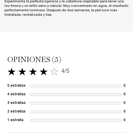
Experimenta la perfecta ligereza y la cobertura respirable para tener una
tez fresca y un brillo sano y natural. Muy concentrado en agua, el resultado
perfectamente luminoso. Después de dos semanas, la piel luce más
hidratada, revitalizada y lisa.
PDP Reviews
OPINIONES (5)
4/5
4 de 5 estrellas.
5 estrellas
0
1 re
4 estrellas
0
1 re
3 estrellas
0
1 re
2 estrellas
0
1 re
1 estrella
0
1 re