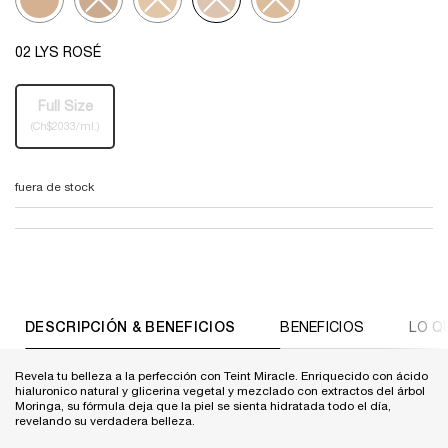
Selecciona el color
02 LYS ROSÉ
One tamaño only
Full Size
Selected
The product variation is out of stock,
, 1 of 1
(Ch$2033/ml.)
fuera de stock
PDP Tabs
DESCRIPCIÓN & BENEFICIOS
BENEFICIOS
LO Q
Revela tu belleza a la perfección con Teint Miracle. Enriquecido con ácido
hialuronico natural y glicerina vegetal y mezclado con extractos del árbol
Moringa, su fórmula deja que la piel se sienta hidratada todo el día,
revelando su verdadera belleza.