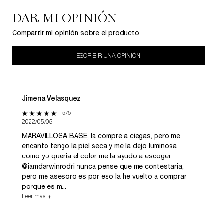
DAR MI OPINIÓN
Compartir mi opinión sobre el producto
ESCRIBIR UNA OPINIÓN
Jimena Velasquez
5 de 5 estrellas.
5/5
2022/05/05
MARAVILLOSA BASE, la compre a ciegas, pero me
encanto tengo la piel seca y me la dejo luminosa
como yo queria el color me la ayudo a escoger
@iamdarwinrodri nunca pense que me contestaria,
pero me asesoro es por eso la he vuelto a comprar
porque es m...
Leer más
about review of user Jimena Velasquez