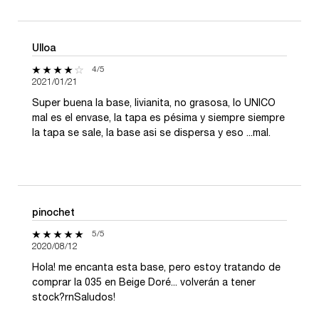
Ulloa
4 de 5 estrellas.
4/5
2021/01/21
Super buena la base, livianita, no grasosa, lo UNICO
mal es el envase, la tapa es pésima y siempre siempre
la tapa se sale, la base asi se dispersa y eso ...mal.
pinochet
5 de 5 estrellas.
5/5
2020/08/12
Hola! me encanta esta base, pero estoy tratando de
comprar la 035 en Beige Doré... volverán a tener
stock?rnSaludos!