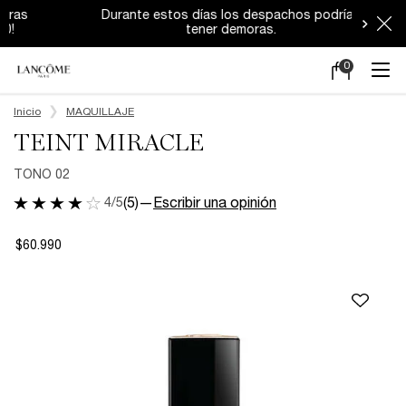
Durante estos días los despachos podrían
tener demoras.
0
Mi
0 producto en e
carrito
Main content
Inicio
MAQUILLAJE
TEINT MIRACLE
TONO 02
4/5
(5)
—
Escribir una opinión
$60.990