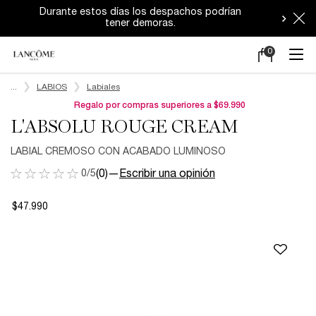
Durante estos días los despachos podrían
tener demoras.
0
Mi
0 producto en e
carrito
Main content
...
LABIOS
Labiales
Regalo por compras superiores a $69.990
L'ABSOLU ROUGE CREAM
LABIAL CREMOSO CON ACABADO LUMINOSO
0/5
(0)
—
Escribir una opinión
$47.990