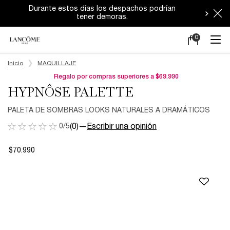
Durante estos días los despachos podrían
tener demoras.
0
Mi
0 producto en e
carrito
Main content
Inicio
MAQUILLAJE
Regalo por compras superiores a $69.990
HYPNÔSE PALETTE
PALETA DE SOMBRAS LOOKS NATURALES A DRAMÁTICOS
0/5
(0)
—
Escribir una opinión
$70.990