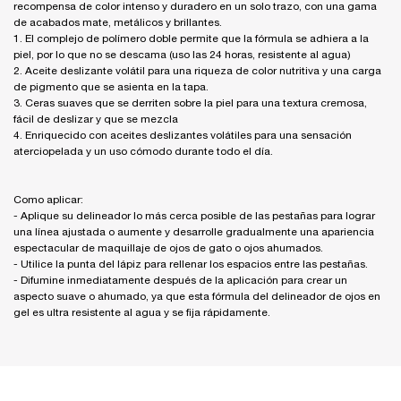
recompensa de color intenso y duradero en un solo trazo, con una gama
de acabados mate, metálicos y brillantes.
1. El complejo de polímero doble permite que la fórmula se adhiera a la
piel, por lo que no se descama (uso las 24 horas, resistente al agua)
2. Aceite deslizante volátil para una riqueza de color nutritiva y una carga
de pigmento que se asienta en la tapa.
3. Ceras suaves que se derriten sobre la piel para una textura cremosa,
fácil de deslizar y que se mezcla
4. Enriquecido con aceites deslizantes volátiles para una sensación
aterciopelada y un uso cómodo durante todo el día.
Como aplicar:
- Aplique su delineador lo más cerca posible de las pestañas para lograr
una línea ajustada o aumente y desarrolle gradualmente una apariencia
espectacular de maquillaje de ojos de gato o ojos ahumados.
- Utilice la punta del lápiz para rellenar los espacios entre las pestañas.
- Difumine inmediatamente después de la aplicación para crear un
aspecto suave o ahumado, ya que esta fórmula del delineador de ojos en
gel es ultra resistente al agua y se fija rápidamente.