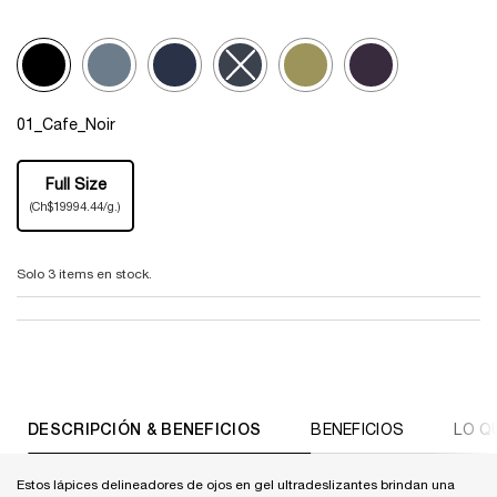
Selected
01_Cafe_Noir, 1 of 6
Selected
05_Seine_Sparkles, 2 of 6
Selected
06_Parisian_Night, 3 of 6
Selected
The product variation is out of stock, 08_Eiff
Selected
04 Leading Lights, 5 of 6
Selected
07 Purple Cabaret, 6 of 
Selecciona el color
01_Cafe_Noir
One tamaño only
Full Size
Selected
, 1 of 1
(Ch$19994.44/g.)
Solo 3 items en stock.
PDP Tabs
DESCRIPCIÓN & BENEFICIOS
BENEFICIOS
LO Q
Estos lápices delineadores de ojos en gel ultradeslizantes brindan una