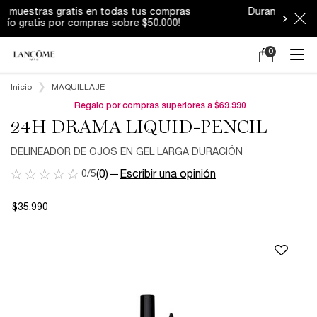
Durante estos días los despachos podrían
tener demoras.
0
Mi
0 producto en e
carrito
Main content
Inicio
MAQUILLAJE
Regalo por compras superiores a $69.990
24H DRAMA LIQUID-PENCIL
DELINEADOR DE OJOS EN GEL LARGA DURACIÓN
0/5
(0)
—
Escribir una opinión
$35.990