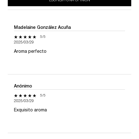
ESCRIBIR UNA OPINIÓN
Madelaine González Acuña
5 de 5 estrellas.
5/5
2025/03/29
Aroma perfecto
Anónimo
5 de 5 estrellas.
5/5
2025/03/29
Exquisito aroma