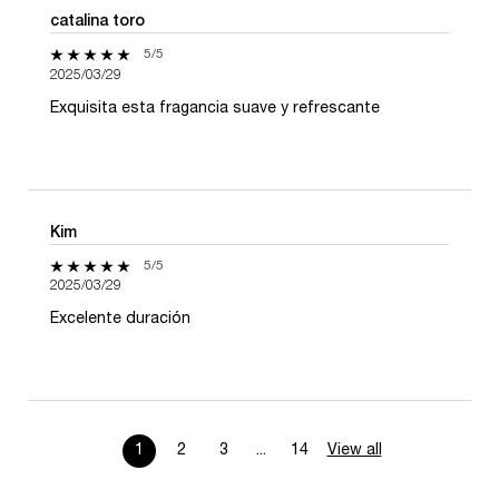
catalina toro
5 de 5 estrellas.
5/5
2025/03/29
Exquisita esta fragancia suave y refrescante
Kim
5 de 5 estrellas.
5/5
2025/03/29
Excelente duración
1
2
3
...
14
View all
product review
Page 1 of 14. Current page