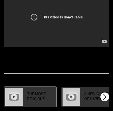
THE MOST DELICIOUS INGREDIENTS
Discover the unique scent of La vie est belle with perfumer
Anne Flipo.
WATCH OTHER VIDEOS
THE MOST
A NEW CHAPTER
DELICIOUS
OF HAPPINESS
INGREDIENTS