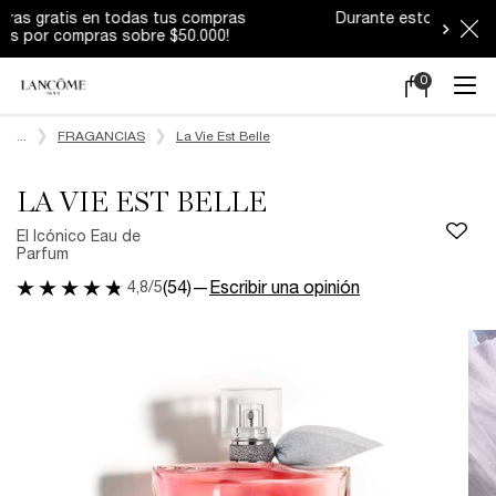
Durante estos días los despachos podrían
tener demoras.
0
Mi
0 producto en e
carrito
Main content
...
FRAGANCIAS
La Vie Est Belle
LA VIE EST BELLE
El Icónico Eau de
Parfum
4,8/5
(54)
—
Escribir una opinión