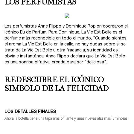
LOS PERFUMISTAS
THE PERFUMERS
Los perfumistas Anne Flippo y Dominique Ropion cocrearon el
icónico Eu de Parfum. Para Dominique, La Vie Est Belle es el
perfume más reconocible en todo el mundo, "Cuando sientes
el aroma La Vie Est Belle en la calle, no hay dudas sobre si se
trata de La Vie Est Belle u otra fragancia, su identidad es
obvia e instantánea. Anne Flippo declara que La Vie Est Belle
es una sonrisa olfativa, creada para ser "deliciosa".
REDESCUBRE EL ICÓNICO
<b>REDESCUBRE EL ICÓNICO SIMBOLO DE LA FELICIDAD</b>
SIMBOLO DE LA FELICIDAD
LOS DETALLES FINALES
Ahora la botella tiene una tapa más brillante y unas nuevas alas más luminosas.