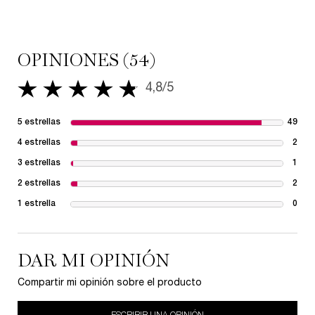
PDP Reviews
OPINIONES (54)
4,8/5
4,8 de 5 estrellas.
5 estrellas
49
49 r
4 estrellas
2
2 re
3 estrellas
1
1 re
2 estrellas
2
2 re
1 estrella
0
1 re
DAR MI OPINIÓN
Compartir mi opinión sobre el producto