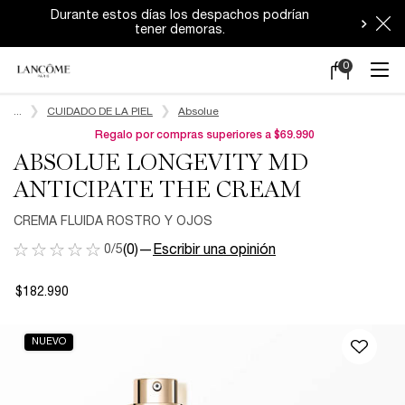
¡Lleva 2 muestras gratis en todas tus compras
y envío gratis por compras sobre $50.000!​
0
Mi
0 producto en e
carrito
Main content
...
CUIDADO DE LA PIEL
Absolue
Regalo por compras superiores a $69.990
ABSOLUE LONGEVITY MD
ANTICIPATE THE CREAM
CREMA FLUIDA ROSTRO Y OJOS​
0/5
(0)
—
Escribir una opinión
$182.990
NUEVO