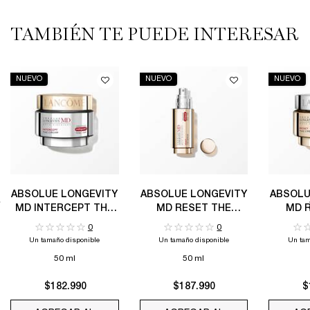
TAMBIÉN TE PUEDE INTERESAR
PDP Slot 1 Section
NUEVO
NUEVO
NUEVO
ABSOLUE LONGEVITY
ABSOLUE LONGEVITY
ABSOLU
MD INTERCEPT THE
MD RESET THE
MD 
CREAM
SERUM
0
0
Un tamaño disponible
Un tamaño disponible
Un tam
50 ml
50 ml
$182.990
$187.990
$