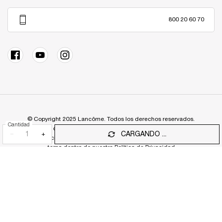
800 20 60 70
© Copyright 2025 Lancôme. Todos los derechos reservados.
Cantidad
Este sitio está destinado a los consumidores Chilenos. Las cookies y la
−
+
CARGANDO ...
tecnología relacionada se utilizan con fines publicitarios. Conoce más del
tema dentro de nuestra Política de Privacidad
Mapa del Sitio
Términos y Condiciones
Política de Privacidad
Preguntas Frecuentes
Servicio al Cliente
Contáctanos
Configuración de cookies
Declaración de Accesibilidad