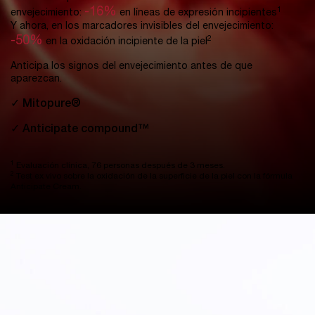
-16%
1
envejecimiento:
en líneas de expresión incipientes
Y ahora, en los marcadores invisibles del envejecimiento:
-50%
2
en la oxidación incipiente de la piel
Anticipa los signos del envejecimiento antes de que
aparezcan.
✓ Mitopure®
✓ Anticipate compound™
1
Evaluación clínica, 76 personas después de 3 meses.​
2
Test ex vivo sobre la oxidación de la superficie de la piel con la fórmula
Anticipate Cream.​​
pdp-section-full-img-layout-accordion-ABSOLUE-MD