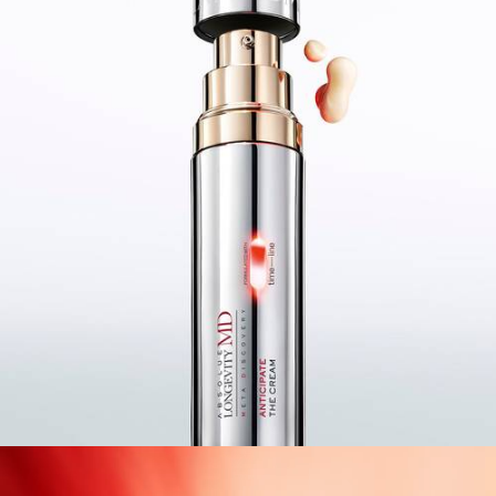
pdp-section-full-video-wtext-layout-1-ABSOLUE-MD