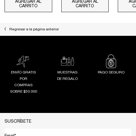
AGREGAR AL
AGREGAR AL
AG
CARRITO
ABSOLUE LONGEVITY MD INTERCEPT THE CR
CARRITO
ABSOLUE LONGEVI
C
Regresar a la página anterior
ENVÍO GRATIS
MUESTRAS
PAGO SEGURO
POR
DE REGALO
COMPRAS
SOBRE $50.000
Footer navigation
SUSCRÍBETE