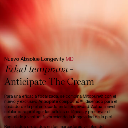
Nuevo Absolue Longevity
MD
Edad temprana
-
Anticipate The Cream
Para una eficacia focalizada, se combina Mitopure® con el
nuevo y exclusivo Anticipate compound™, diseñado para el
cuidado de la piel enfocado en la longevidad. Actúa a nivel
celular para proteger las células cutáneas y preservar el
capital de juventud, favoreciendo la longevidad de la piel.​
Resultados probados en los marcadores visibles del