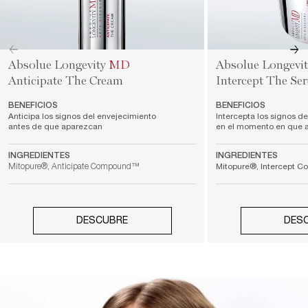
Absolue Longevity
MD
Absolue Longevi
Anticipate The Cream
Intercept The Se
BENEFICIOS
BENEFICIOS
Anticipa los signos del envejecimiento
Intercepta los signos d
antes de que aparezcan
en el momento en que 
INGREDIENTES
INGREDIENTES
Mitopure®, Anticipate Compound™
Mitopure®, Intercept
DESCUBRE
DES
pdp-section-full-two-columns-image_layout-ABSOLUE-MD