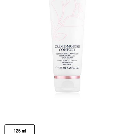
One tamaño only
125 ml