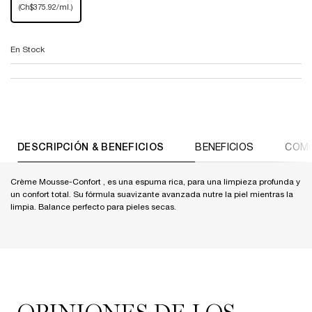
Selected
, 1 of 1
(Ch$375.92/ml.)
En Stock
PDP Tabs
DESCRIPCIÓN & BENEFICIOS
BENEFICIOS
COMO
Crème Mousse-Confort , es una espuma rica, para una limpieza profunda y
un confort total. Su fórmula suavizante avanzada nutre la piel mientras la
limpia. Balance perfecto para pieles secas.
PDP Reviews