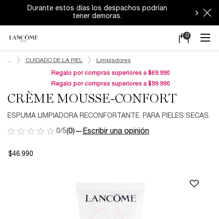
Durante estos días los despachos podrían
tener demoras.
0
Mi
0 producto en e
carrito
Main content
...
CUIDADO DE LA PIEL
Limpiadores
Regalo por compras superiores a $69.990
Regalo por compras superiores a $99.990
CRÈME MOUSSE-CONFORT
ESPUMA LIMPIADORA RECONFORTANTE. PARA PIELES SECAS.
0/5
(0)
—
Escribir una opinión
$46.990