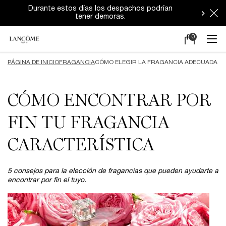
Durante estos días los despachos podrían
tener demoras.
0
Mi
0 producto en e
carrito
Main content
PÁGINA DE INICIO
FRAGANCIA
CÓMO ELEGIR LA FRAGANCIA ADECUADA
CÓMO ENCONTRAR POR
FIN TU FRAGANCIA
CARACTERÍSTICA
5 consejos para la elección de fragancias que pueden ayudarte a
encontrar por fin el tuyo.