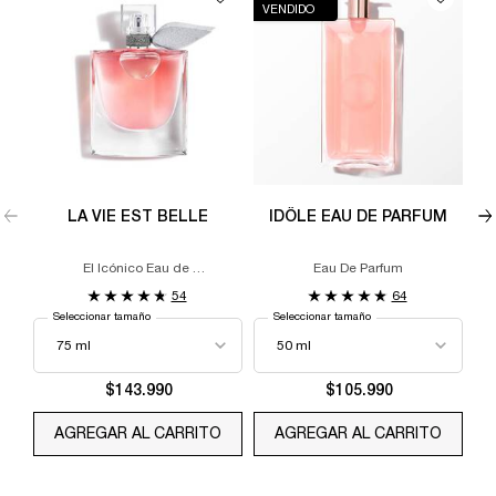
VENDIDO
LA VIE EST BELLE
IDÔLE EAU DE PARFUM
L
El Icónico Eau de
Eau De Parfum
Parfum
54
64
Seleccionar tamaño
Seleccionar tamaño
$143.990
$105.990
AGREGAR AL CARRITO
LA VIE EST BELLE
AGREGAR AL CARRITO
IDÔLE